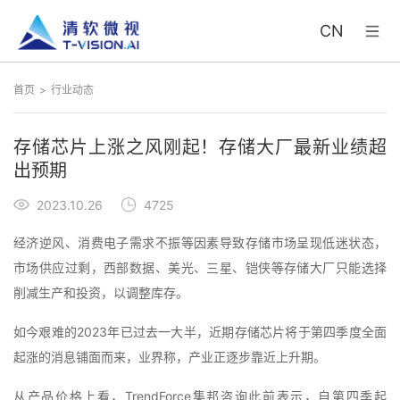
CN
首页
行业动态
存储芯片上涨之风刚起！存储大厂最新业绩超
出预期
2023.10.26
4725
经济逆风、消费电子需求不振等因素导致存储市场呈现低迷状态，
市场供应过剩，西部数据、美光、三星、铠侠等存储大厂只能选择
削减生产和投资，以调整库存。
如今艰难的2023年已过去一大半，近期存储芯片将于第四季度全面
起涨的消息铺面而来，业界称，产业正逐步靠近上升期。
从产品价格上看，TrendForce集邦咨询此前表示，自第四季起