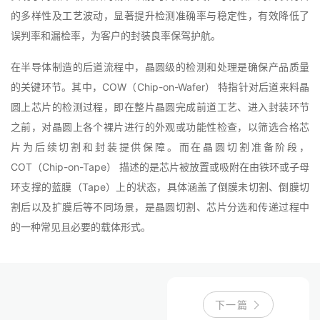
的多样性及工艺波动，显著提升检测准确率与稳定性，有效降低了
误判率和漏检率，为客户的封装良率保驾护航。
在半导体制造的后道流程中，晶圆级的检测和处理是确保产品质量
的关键环节。其中，COW（Chip-on-Wafer） 特指针对后道来料晶
圆上芯片的检测过程，即在整片晶圆完成前道工艺、进入封装环节
之前，对晶圆上各个裸片进行的外观或功能性检查，以筛选合格芯
片为后续切割和封装提供保障。而在晶圆切割准备阶段，
COT（Chip-on-Tape） 描述的是芯片被放置或吸附在由铁环或子母
环支撑的蓝膜（Tape）上的状态，具体涵盖了倒膜未切割、倒膜切
割后以及扩膜后等不同场景，是晶圆切割、芯片分选和传递过程中
的一种常见且必要的载体形式。
下一篇