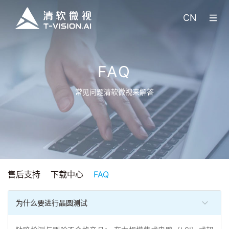
CN
FAQ
常见问题清软微视来解答
售后支持
下载中心
FAQ
为什么要进行晶圆测试